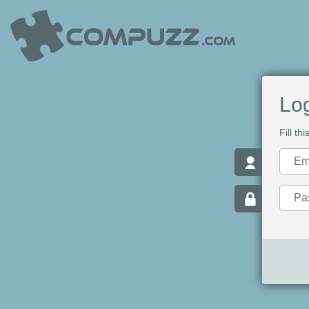
Log
Fill th